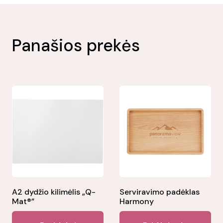
Panašios prekės
A2 dydžio kilimėlis „Q-
Serviravimo padėklas
Mat®”
Harmony
This