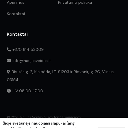
Apie mus
Privatumo politika
Kontaktai
Kontaktai
+370 614 53009
info@naujasveidas.lt
Birutės g. 2, Klaipėda, LT-91203 ir Riovonių g. 2C, Vilnius,
03154
I-V 08:00-17:00
© 2023 Naujas Veidas. Visos teisės saugomos.
Šioje svetainėje naudojami slapukai (angl.