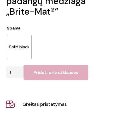
padangų medžiaga
„Brite-Mat®”
Spalva
Solid black
produkto
Pridėti prie užklausos
kiekis:
Apvalus
padėklas
su
Greitas pristatymas
padangų
medžiaga