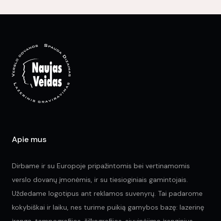
Th
opt
ma
be
ch
on
the
pr
pa
Apie mus
Dirbame ir su Europoje pripažintomis bei vertinamomis
verslo dovanų įmonėmis, ir su tiesioginiais gamintojais.
Uždedame logotipus ant reklamos suvenyrų. Tai padarome
kokybiškai ir laiku, nes turime puikią gamybos bazę: lazerinę
įrangą, tampografijos, šilkografijos, siuvinėjimo įrenginius.