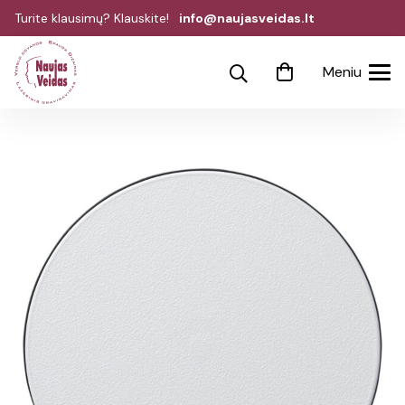
Turite klausimų? Klauskite!
info@naujasveidas.lt
Meniu