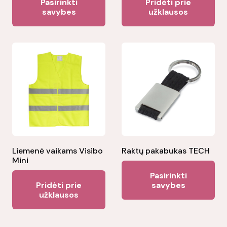
Pasirinkti
Pridėti prie
product
savybes
užklausos
has
multiple
variants.
The
options
may
be
chosen
on
the
Liemenė vaikams Visibo
Raktų pakabukas TECH
Mini
product
Thi
Pasirinkti
page
pr
Pridėti prie
savybes
užklausos
ha
mul
var