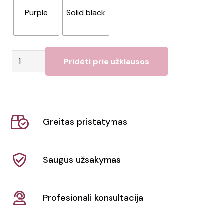
Purple
Solid black
produkto
Pridėti prie užklausos
kiekis:
250
ml
termo
Greitas pristatymas
puodelis
"Brite-
Americano®
Saugus užsakymas
primo"
Profesionali konsultacija