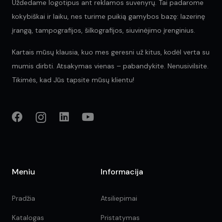
Uždedame logotipus ant reklamos suvenyrų. Tai padarome
kokybiškai ir laiku, nes turime puikią gamybos bazę: lazerinę
įrangą, tampografijos, šilkografijos, siuvinėjimo įrenginius.
Kartais mūsų klausia, kuo mes geresni už kitus, kodėl verta su
mumis dirbti. Atsakymas vienas – pabandykite. Nenusivilsite.
Tikimės, kad Jūs tapsite mūsų klientu!
Meniu
Informacija
Pradžia
Atsiliepimai
Katalogas
Pristatymas