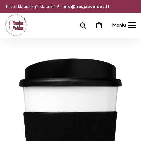
Turite klausimų? Klauskite!
info@naujasveidas.lt
Meniu