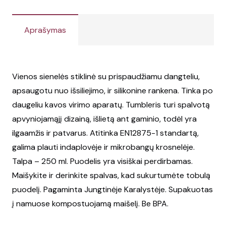
Aprašymas
Vienos sienelės stiklinė su prispaudžiamu dangteliu,
apsaugotu nuo išsiliejimo, ir silikonine rankena. Tinka po
daugeliu kavos virimo aparatų. Tumbleris turi spalvotą
apvyniojamąjį dizainą, išlietą ant gaminio, todėl yra
ilgaamžis ir patvarus. Atitinka EN12875-1 standartą,
galima plauti indaplovėje ir mikrobangų krosnelėje.
Talpa – 250 ml. Puodelis yra visiškai perdirbamas.
Maišykite ir derinkite spalvas, kad sukurtumėte tobulą
puodelį. Pagaminta Jungtinėje Karalystėje. Supakuotas
į namuose kompostuojamą maišelį. Be BPA.