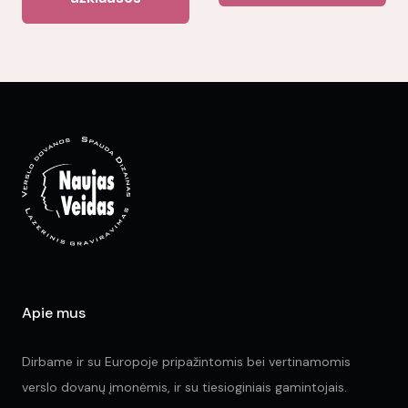
mul
var
Th
opt
ma
be
ch
on
the
pr
pa
Apie mus
Dirbame ir su Europoje pripažintomis bei vertinamomis
verslo dovanų įmonėmis, ir su tiesioginiais gamintojais.