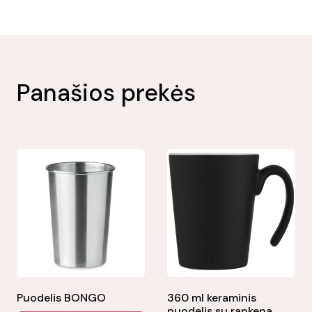
Panašios prekės
Puodelis BONGO
360 ml keraminis
puodelis su rankena