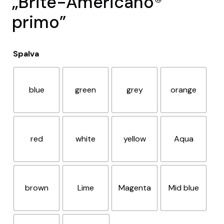
„Brite-Americano®
primo”
Spalva
blue
green
grey
orange
red
white
yellow
Aqua
brown
Lime
Magenta
Mid blue