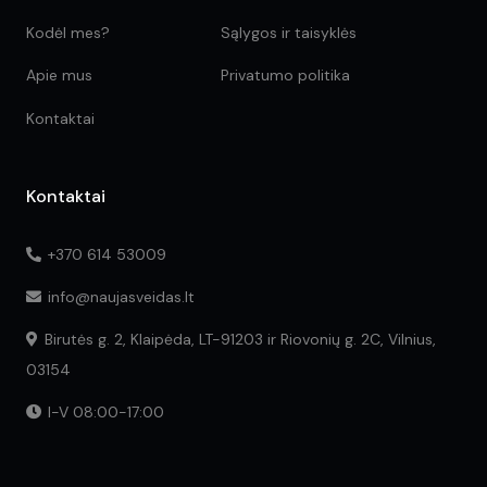
Kodėl mes?
Sąlygos ir taisyklės
Apie mus
Privatumo politika
Kontaktai
Kontaktai
+370 614 53009
info@naujasveidas.lt
Birutės g. 2, Klaipėda, LT-91203 ir Riovonių g. 2C, Vilnius,
03154
I-V 08:00-17:00