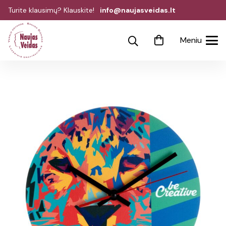
Turite klausimų? Klauskite!
info@naujasveidas.lt
Meniu