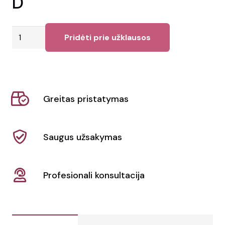
D
produkto
Pridėti prie užklausos
kiekis:
Sieninis
laikrodis
BeTime
Greitas pristatymas
D
Saugus užsakymas
Profesionali konsultacija