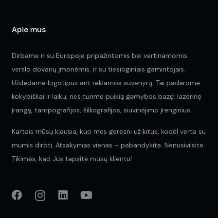
product
page
Apie mus
Dirbame ir su Europoje pripažintomis bei vertinamomis
verslo dovanų įmonėmis, ir su tiesioginiais gamintojais.
Uždedame logotipus ant reklamos suvenyrų. Tai padarome
kokybiškai ir laiku, nes turime puikią gamybos bazę: lazerinę
įrangą, tampografijos, šilkografijos, siuvinėjimo įrenginius.
Kartais mūsų klausia, kuo mes geresni už kitus, kodėl verta su
mumis dirbti. Atsakymas vienas – pabandykite. Nenusivilsite.
Tikimės, kad Jūs tapsite mūsų klientu!