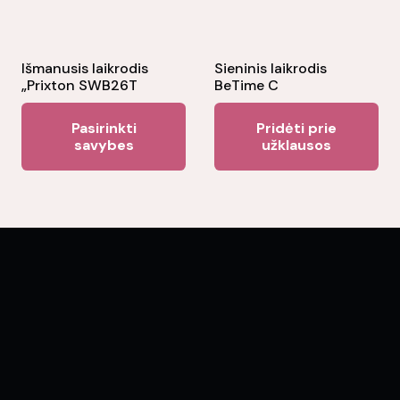
Išmanusis laikrodis
Sieninis laikrodis
„Prixton SWB26T
BeTime C
This
Pasirinkti
Pridėti prie
product
savybes
užklausos
has
multiple
variants.
The
options
may
be
chosen
on
the