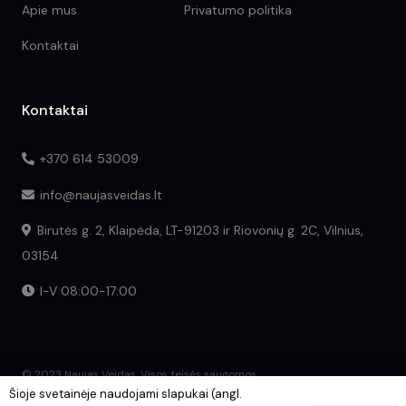
Apie mus
Privatumo politika
Kontaktai
Kontaktai
+370 614 53009
info@naujasveidas.lt
Birutės g. 2, Klaipėda, LT-91203 ir Riovonių g. 2C, Vilnius,
03154
I-V 08:00-17:00
© 2023 Naujas Veidas. Visos teisės saugomos.
Šioje svetainėje naudojami slapukai (angl.