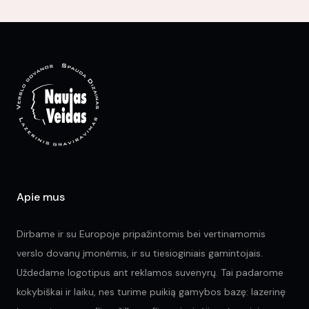
options
var
may
Th
be
opt
chosen
ma
on
be
the
ch
product
on
page
the
pr
pa
Apie mus
Dirbame ir su Europoje pripažintomis bei vertinamomis
verslo dovanų įmonėmis, ir su tiesioginiais gamintojais.
Uždedame logotipus ant reklamos suvenyrų. Tai padarome
kokybiškai ir laiku, nes turime puikią gamybos bazę: lazerinę