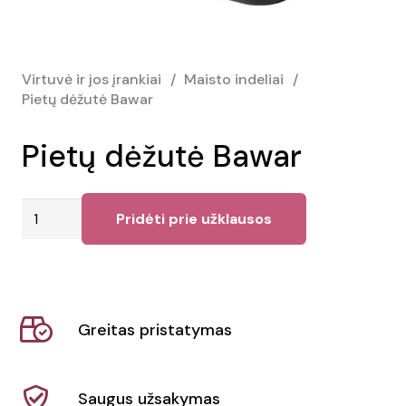
Virtuvė ir jos įrankiai
/
Maisto indeliai
/
Pietų dėžutė Bawar
Pietų dėžutė Bawar
produkto
Pridėti prie užklausos
kiekis:
Pietų
dėžutė
Bawar
Greitas pristatymas
Saugus užsakymas