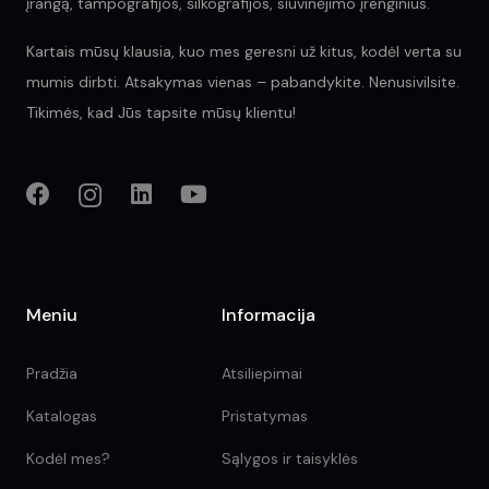
įrangą, tampografijos, šilkografijos, siuvinėjimo įrenginius.
Kartais mūsų klausia, kuo mes geresni už kitus, kodėl verta su
mumis dirbti. Atsakymas vienas – pabandykite. Nenusivilsite.
Tikimės, kad Jūs tapsite mūsų klientu!
Meniu
Informacija
Pradžia
Atsiliepimai
Katalogas
Pristatymas
Kodėl mes?
Sąlygos ir taisyklės