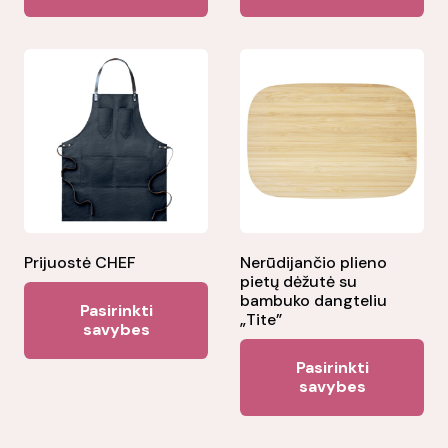
Prijuostė CHEF
Nerūdijančio plieno
pietų dėžutė su
This
bambuko dangteliu
Pasirinkti
„Tite”
product
savybes
has
Thi
Pasirinkti
multiple
pr
savybes
variants.
ha
The
mul