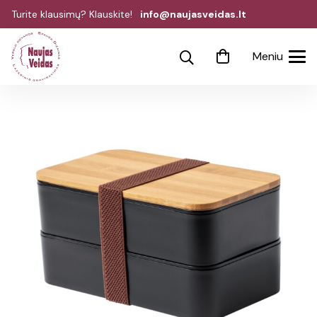
Turite klausimų? Klauskite!
info@naujasveidas.lt
Meniu