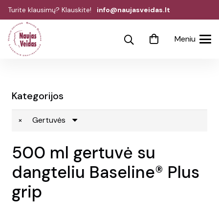
Turite klausimų? Klauskite!
info@naujasveidas.lt
Meniu
Kategorijos
×
Gertuvės
500 ml gertuvė su
dangteliu Baseline® Plus
grip