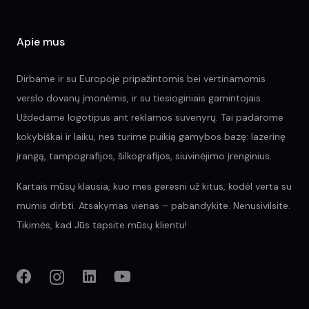
Apie mus
Dirbame ir su Europoje pripažintomis bei vertinamomis
verslo dovanų įmonėmis, ir su tiesioginiais gamintojais.
Uždedame logotipus ant reklamos suvenyrų. Tai padarome
kokybiškai ir laiku, nes turime puikią gamybos bazę: lazerinę
įrangą, tampografijos, šilkografijos, siuvinėjimo įrenginius.
Kartais mūsų klausia, kuo mes geresni už kitus, kodėl verta su
mumis dirbti. Atsakymas vienas – pabandykite. Nenusivilsite.
Tikimės, kad Jūs tapsite mūsų klientu!