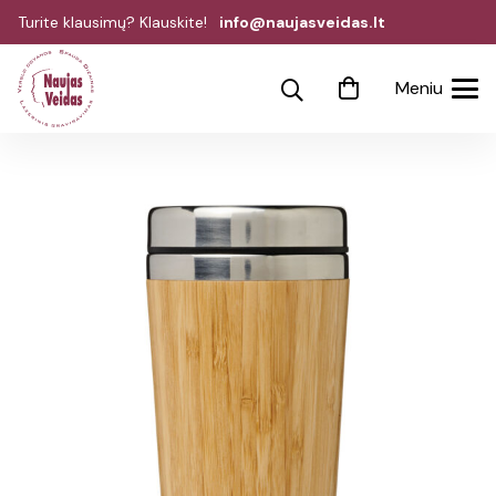
Turite klausimų? Klauskite!
info@naujasveidas.lt
Meniu