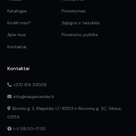
Katalogas
Pristatymas
Kodėl mes?
Sąlygos ir taisyklės
Apie mus
Privatumo politika
Kontaktai
Kontaktai
+370 614 53009
info@naujasveidas.lt
Birutės g. 2, Klaipėda, LT-91203 ir Riovonių g. 2C, Vilnius,
03154
I-V 08:00-17:00