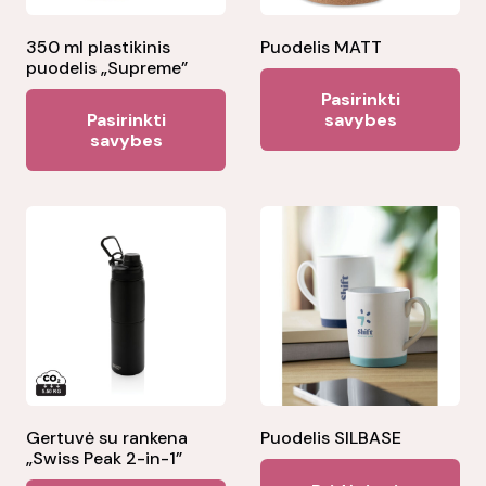
350 ml plastikinis
Puodelis MATT
puodelis „Supreme”
Thi
Pasirinkti
This
pr
Pasirinkti
savybes
product
savybes
ha
has
mul
multiple
var
variants.
Th
The
opt
options
ma
may
be
be
ch
chosen
on
on
the
the
Gertuvė su rankena
Puodelis SILBASE
pr
„Swiss Peak 2-in-1”
product
pa