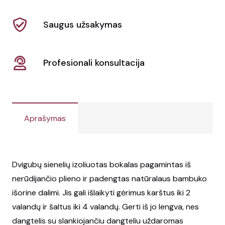
su
bambuko
Saugus užsakymas
išorine
dalimi
"Bambus"
Profesionali konsultacija
Aprašymas
Dvigubų sienelių izoliuotas bokalas pagamintas iš
nerūdijančio plieno ir padengtas natūralaus bambuko
išorine dalimi. Jis gali išlaikyti gėrimus karštus iki 2
valandų ir šaltus iki 4 valandų. Gerti iš jo lengva, nes
dangtelis su slankiojančiu dangteliu uždaromas