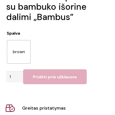
su bambuko išorine
dalimi „Bambus”
Spalva
brown
produkto
Pridėti prie užklausos
kiekis:
450
ml
termo
Greitas pristatymas
puodelis