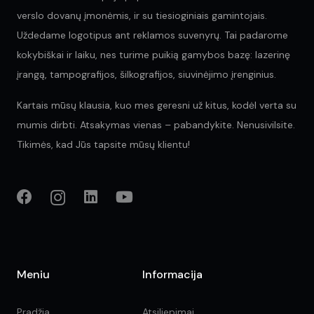
verslo dovanų įmonėmis, ir su tiesioginiais gamintojais.
Uždedame logotipus ant reklamos suvenyrų. Tai padarome
kokybiškai ir laiku, nes turime puikią gamybos bazę: lazerinę
įrangą, tampografijos, šilkografijos, siuvinėjimo įrenginius.
Kartais mūsų klausia, kuo mes geresni už kitus, kodėl verta su
mumis dirbti. Atsakymas vienas – pabandykite. Nenusivilsite.
Tikimės, kad Jūs tapsite mūsų klientu!
Meniu
Informacija
Pradžia
Atsiliepimai