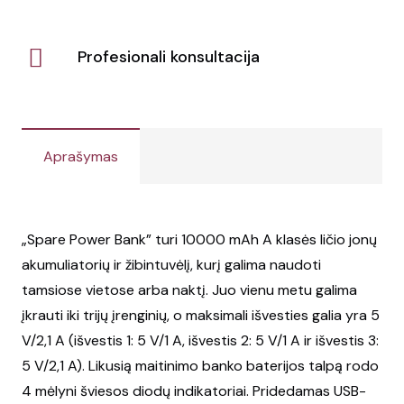
Profesionali konsultacija
Aprašymas
„Spare Power Bank” turi 10000 mAh A klasės ličio jonų
akumuliatorių ir žibintuvėlį, kurį galima naudoti
tamsiose vietose arba naktį. Juo vienu metu galima
įkrauti iki trijų įrenginių, o maksimali išvesties galia yra 5
V/2,1 A (išvestis 1: 5 V/1 A, išvestis 2: 5 V/1 A ir išvestis 3:
5 V/2,1 A). Likusią maitinimo banko baterijos talpą rodo
4 mėlyni šviesos diodų indikatoriai. Pridedamas USB-