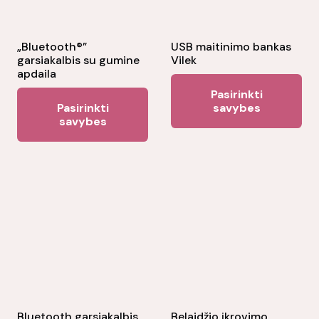
„Bluetooth®”
USB maitinimo bankas
garsiakalbis su gumine
Vilek
apdaila
Thi
Pasirinkti
This
pr
Pasirinkti
savybes
product
savybes
ha
has
mul
multiple
var
variants.
Th
The
opt
options
ma
may
be
be
ch
chosen
on
on
the
the
Bluetooth garsiakalbis
Belaidžio įkrovimo