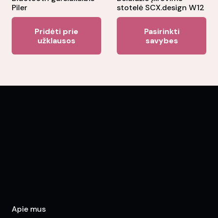
pr
Piler
stotelė SCX.design W12
product
pa
Thi
page
Pridėti prie
Pasirinkti
pr
užklausos
savybes
ha
mul
var
Th
opt
ma
be
ch
on
the
pr
pa
Apie mus