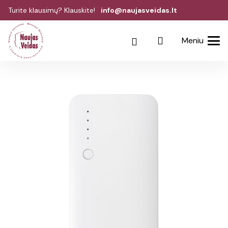
Turite klausimų? Klauskite!
info@naujasveidas.lt
Meniu