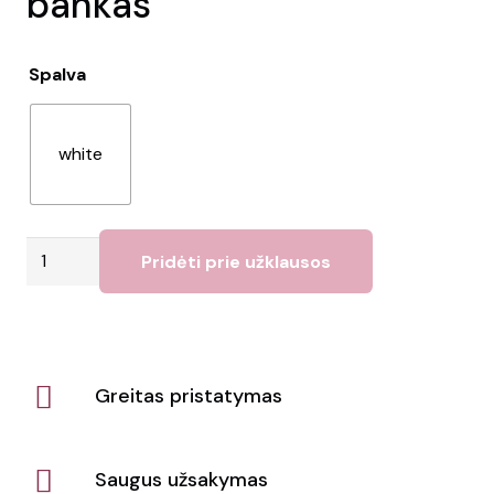
bankas
Spalva
white
produkto
Pridėti prie užklausos
kiekis:
10
000
mAh
Greitas pristatymas
maitinimo
bankas
Saugus užsakymas