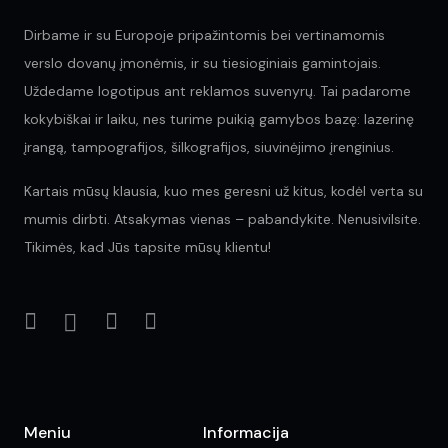
Dirbame ir su Europoje pripažintomis bei vertinamomis
verslo dovanų įmonėmis, ir su tiesioginiais gamintojais.
Uždedame logotipus ant reklamos suvenyrų. Tai padarome
kokybiškai ir laiku, nes turime puikią gamybos bazę: lazerinę
įrangą, tampografijos, šilkografijos, siuvinėjimo įrenginius.
Kartais mūsų klausia, kuo mes geresni už kitus, kodėl verta su
mumis dirbti. Atsakymas vienas – pabandykite. Nenusivilsite.
Tikimės, kad Jūs tapsite mūsų klientu!
Meniu
Informacija