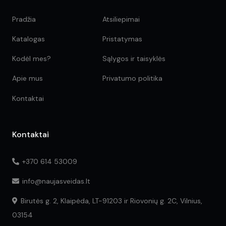
Pradžia
Atsiliepimai
Katalogas
Pristatymas
Kodėl mes?
Sąlygos ir taisyklės
Apie mus
Privatumo politika
Kontaktai
Kontaktai
+370 614 53009
info@naujasveidas.lt
Birutės g. 2, Klaipėda, LT-91203 ir Riovonių g. 2C, Vilnius,
03154