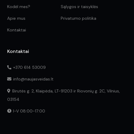
Kodėl mes?
Sąlygos ir taisyklės
Apie mus
Privatumo politika
Kontaktai
Kontaktai
+370 614 53009
info@naujasveidas.lt
Birutės g. 2, Klaipėda, LT-91203 ir Riovonių g. 2C, Vilnius,
03154
I-V 08:00-17:00