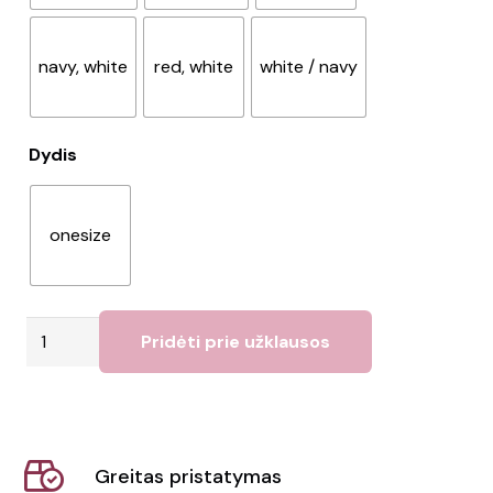
navy, white
red, white
white / navy
Dydis
onesize
produkto
Pridėti prie užklausos
kiekis:
Kepuraitė
Atlantis
|
Greitas pristatymas
Gym