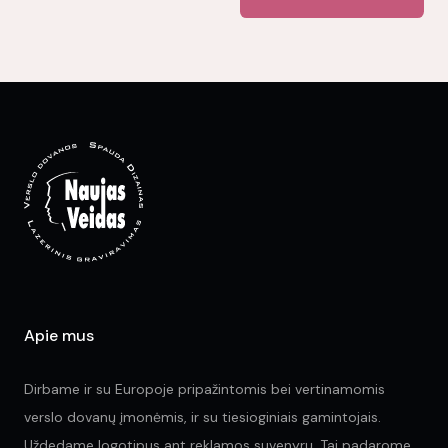
multiple
variants.
The
options
may
be
chosen
on
the
product
page
Apie mus
Dirbame ir su Europoje pripažintomis bei vertinamomis
verslo dovanų įmonėmis, ir su tiesioginiais gamintojais.
Uždedame logotipus ant reklamos suvenyrų. Tai padarome