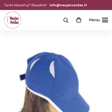
Turite klausimų? Klauskite!
info@naujasveidas.lt
Meniu