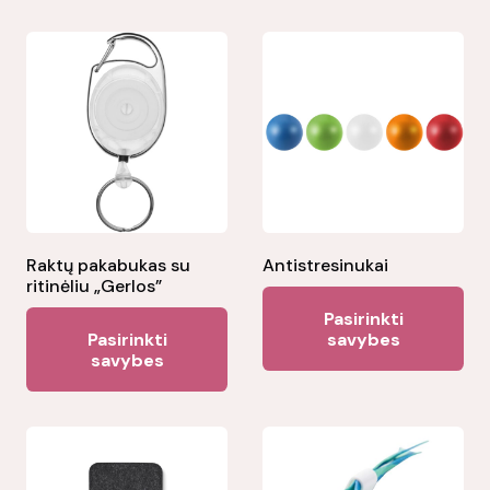
Raktų pakabukas su
Antistresinukai
ritinėliu „Gerlos”
Thi
Pasirinkti
This
pr
Pasirinkti
savybes
product
savybes
ha
has
mul
multiple
var
variants.
Th
The
opt