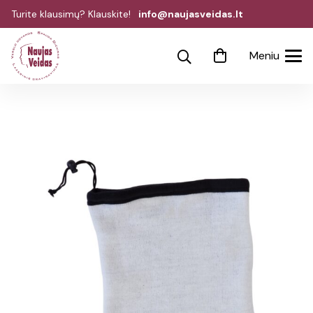
Turite klausimų? Klauskite!
info@naujasveidas.lt
Meniu