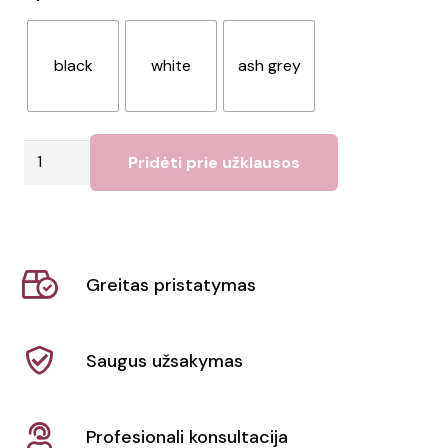
black
white
ash grey
produkto
Pridėti prie užklausos
kiekis:
Kaklo
šildytuvas
Arick
Greitas pristatymas
Saugus užsakymas
Profesionali konsultacija