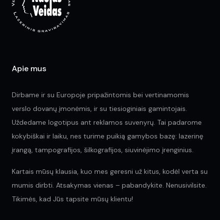
ch
on
on
the
the
product
pr
page
pa
Apie mus
Dirbame ir su Europoje pripažintomis bei vertinamomis
verslo dovanų įmonėmis, ir su tiesioginiais gamintojais.
Uždedame logotipus ant reklamos suvenyrų. Tai padarome
kokybiškai ir laiku, nes turime puikią gamybos bazę: lazerinę
įrangą, tampografijos, šilkografijos, siuvinėjimo įrenginius.
Kartais mūsų klausia, kuo mes geresni už kitus, kodėl verta su
mumis dirbti. Atsakymas vienas – pabandykite. Nenusivilsite.
Tikimės, kad Jūs tapsite mūsų klientu!