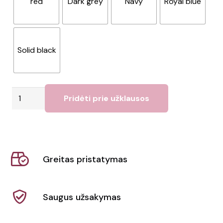
red
Dark grey
Navy
Royal blue
Solid black
produkto
Pridėti prie užklausos
kiekis:
Konferencijų
krepšys
11L
Greitas pristatymas
"Anchorage"
Saugus užsakymas