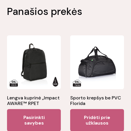
Panašios prekės
Lengva kuprinė „Impact
Sporto krepšys be PVC
AWARE™ RPET
Florida
This
Pasirinkti
Pridėti prie
product
savybes
užklausos
has