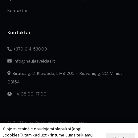
Kontaktai
Kontaktai
+370 614 53009
info@naujasveidas.lt
Birutės g. 2, Klaipėda, LT-91203 ir Riovonių g. 2C, Vilnius,
03154
I-V 08:00-17:00
© 2023 Naujas Veidas. Visos teisės saugomos.
Šioje svetainėje naudojami slapukai (angl.
„cookies“), tam kad užtikrintume Jums teikiamų