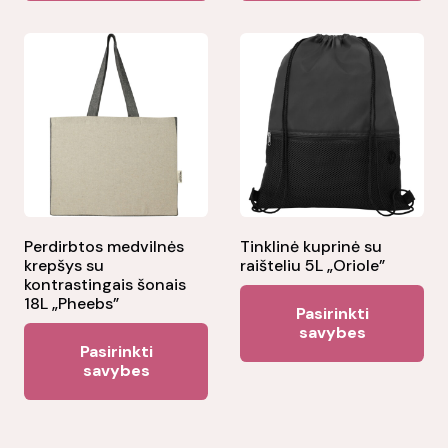
multiple
variants.
The
options
may
be
chosen
on
the
Perdirbtos medvilnės
Tinklinė kuprinė su
krepšys su
raišteliu 5L „Oriole”
product
kontrastingais šonais
Thi
page
18L „Pheebs”
Pasirinkti
pr
savybes
This
Pasirinkti
ha
product
savybes
mul
has
var
multiple
Th
variants.