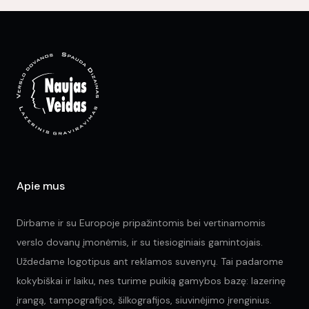
opt
The
ma
options
be
may
ch
be
on
chosen
the
on
pr
the
pa
product
page
Apie mus
Dirbame ir su Europoje pripažintomis bei vertinamomis
verslo dovanų įmonėmis, ir su tiesioginiais gamintojais.
Uždedame logotipus ant reklamos suvenyrų. Tai padarome
kokybiškai ir laiku, nes turime puikią gamybos bazę: lazerinę
įrangą, tampografijos, šilkografijos, siuvinėjimo įrenginius.