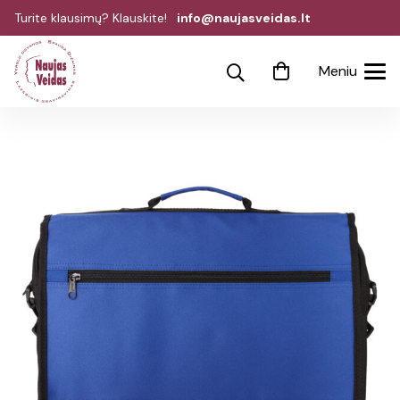
Turite klausimų? Klauskite!
info@naujasveidas.lt
Meniu