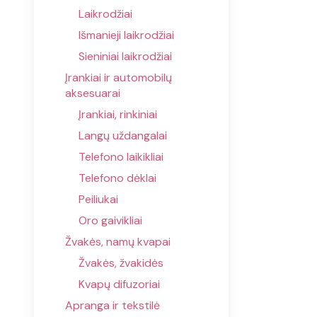
Laikrodžiai
Išmanieji laikrodžiai
Sieniniai laikrodžiai
Įrankiai ir automobilų
aksesuarai
Įrankiai, rinkiniai
Langų uždangalai
Telefono laikikliai
Telefono dėklai
Peiliukai
Oro gaivikliai
Žvakės, namų kvapai
Žvakės, žvakidės
Kvapų difuzoriai
Apranga ir tekstilė