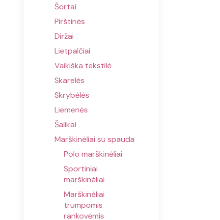
Šortai
Pirštinės
Diržai
Lietpalčiai
Vaikiška tekstilė
Skarelės
Skrybėlės
Liemenės
Šalikai
Marškinėliai su spauda
Polo marškinėliai
Sportiniai
marškinėliai
Marškinėliai
trumpomis
rankovėmis