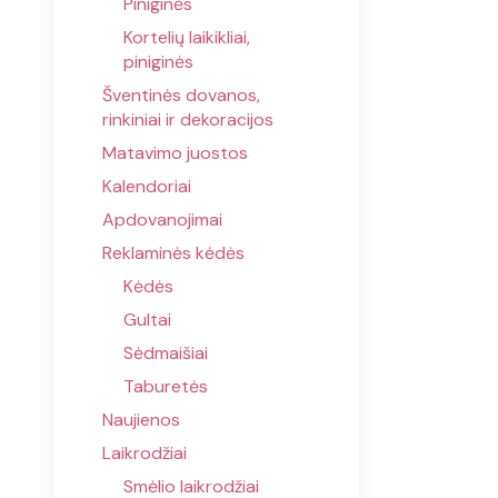
Piniginės
Kortelių laikikliai,
piniginės
Šventinės dovanos,
rinkiniai ir dekoracijos
Matavimo juostos
Kalendoriai
Apdovanojimai
Reklaminės kėdės
Kėdės
Gultai
Sėdmaišiai
Taburetės
Naujienos
Laikrodžiai
Smėlio laikrodžiai