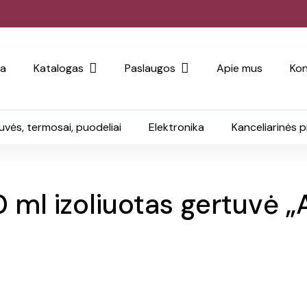
ia
Katalogas
Paslaugos
Apie mus
Kon
uvės, termosai, puodeliai
Elektronika
Kanceliarinės 
 ml izoliuotas gertuvė