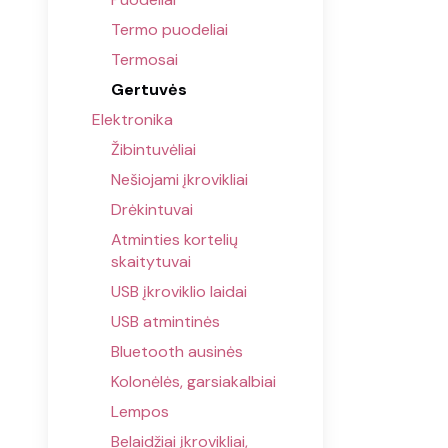
Termo puodeliai
Termosai
Gertuvės
Elektronika
Žibintuvėliai
Nešiojami įkrovikliai
Drėkintuvai
Atminties kortelių
skaitytuvai
USB įkroviklio laidai
USB atmintinės
Bluetooth ausinės
Kolonėlės, garsiakalbiai
Lempos
Belaidžiai įkrovikliai,