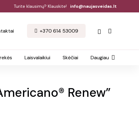
Turite klausimų? Klauskite!
info@naujasveidas.lt
taktai
+370 614 53009
prekės
Laisvalaikiui
Skėčiai
Daugiau
 „Americano® Renew”