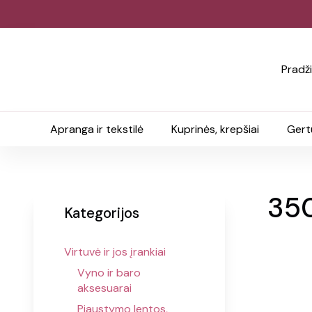
Pradž
Apranga ir tekstilė
Kuprinės, krepšiai
Gert
350
Kategorijos
Virtuvė ir jos įrankiai
Vyno ir baro
aksesuarai
Pjaustymo lentos,