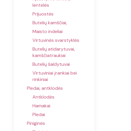
lentelės
Prijuostės
Butelių kamščiai,
Maisto indeliai
Virtuvinės svarstyklės
Butelių atidarytuvai,
kamščiatraukiai
Butelių šaldytuvai
Virtuviniai įrankiai bei
rinkiniai
Pledai, antklodės
Antklodės
Hamakai
Pledai
Piniginės