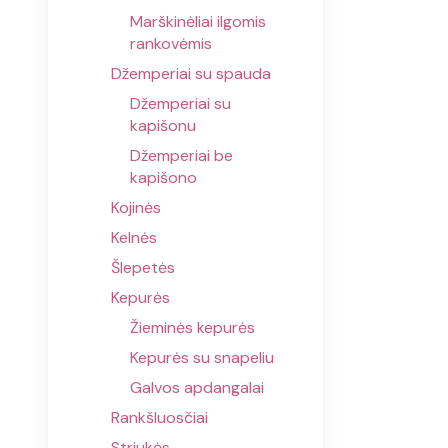
Marškinėliai ilgomis
rankovėmis
Džemperiai su spauda
Džemperiai su
kapišonu
Džemperiai be
kapišono
Kojinės
Kelnės
Šlepetės
Kepurės
Žieminės kepurės
Kepurės su snapeliu
Galvos apdangalai
Rankšluosčiai
Striukės