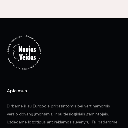
variants.
mul
The
var
options
Th
may
opt
be
ma
chosen
be
on
ch
the
on
product
the
page
pr
pa
Apie mus
Dirbame ir su Europoje pripažintomis bei vertinamomis
verslo dovanų įmonėmis, ir su tiesioginiais gamintojais.
Uždedame logotipus ant reklamos suvenyrų. Tai padarome