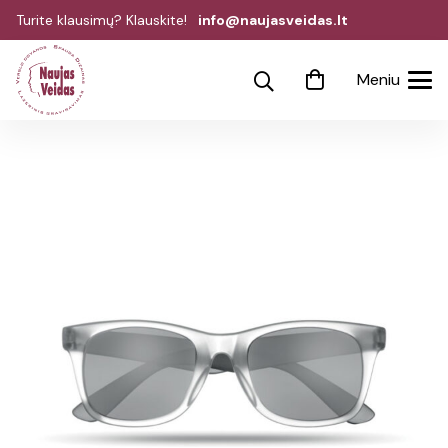
Turite klausimų? Klauskite!
info@naujasveidas.lt
Meniu