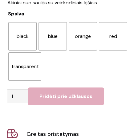
Akiniai nuo saulės su veidrodiniais lęšiais
Spalva
black
blue
orange
red
Transparent
produkto
Pridėti prie užklausos
kiekis:
Akiniai
AMERICA
TOUCH
Greitas pristatymas