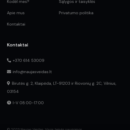
Kodėl mes?
Sąlygos ir taisyklės
Apie mus
Privatumo politika
Kontaktai
Kontaktai
+370 614 53009
info@naujasveidas.lt
Birutės g. 2, Klaipėda, LT-91203 ir Riovonių g. 2C, Vilnius,
03154
I-V 08:00-17:00
© 2023 Naujas Veidas. Visos teisės saugomos.