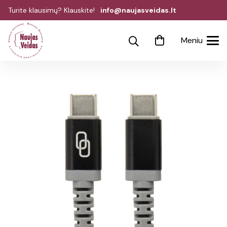
Turite klausimų? Klauskite!
info@naujasveidas.lt
Meniu