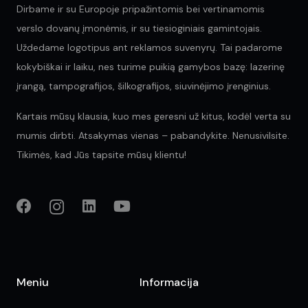
Dirbame ir su Europoje pripažintomis bei vertinamomis
verslo dovanų įmonėmis, ir su tiesioginiais gamintojais.
Uždedame logotipus ant reklamos suvenyrų. Tai padarome
kokybiškai ir laiku, nes turime puikią gamybos bazę: lazerinę
įrangą, tampografijos, šilkografijos, siuvinėjimo įrenginius.
Kartais mūsų klausia, kuo mes geresni už kitus, kodėl verta su
mumis dirbti. Atsakymas vienas – pabandykite. Nenusivilsite.
Tikimės, kad Jūs tapsite mūsų klientu!
Meniu
Informacija