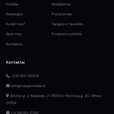
Pradžia
Atsiliepimai
Katalogas
Pristatymas
Kodėl mes?
Sąlygos ir taisyklės
Apie mus
Privatumo politika
Kontaktai
Kontaktai
+370 614 53009
info@naujasveidas.lt
Birutės g. 2, Klaipėda, LT-91203 ir Riovonių g. 2C, Vilnius,
03154
I-V 08:00-17:00