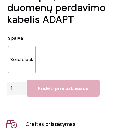
duomenų perdavimo
kabelis ADAPT
Spalva
Solid black
produkto
Pridėti prie užklausos
kiekis:
5A
C
tipo
Greitas pristatymas
įkrovimo