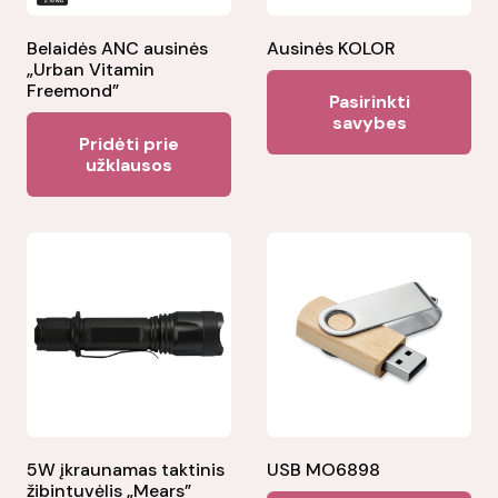
Belaidės ANC ausinės
Ausinės KOLOR
„Urban Vitamin
Thi
Freemond”
Pasirinkti
pr
savybes
Pridėti prie
ha
užklausos
mul
var
Th
opt
ma
be
ch
on
the
pr
5W įkraunamas taktinis
USB MO6898
pa
žibintuvėlis „Mears”