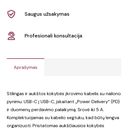
ir
duomenų
Saugus užsakymas
perdavimo
kabelis
ADAPT
Profesionali konsultacija
Aprašymas
Stilingas ir aukštos kokybės įkrovimo kabelis su nailono
pynimu. USB-C į USB-C, įskaitant „Power Delivery” (PD)
ir duomenų perdavimo palaikymą. Srovė iki 5 A.
Komplektuojamas su kabelio segtuku, kad būtų lengva
organizuoti. Pristatomas aukščiausios kokybės