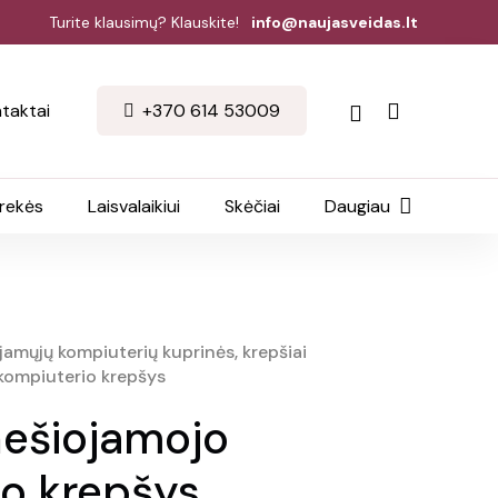
Turite klausimų? Klauskite!
info@naujasveidas.lt
taktai
+370 614 53009
prekės
Laisvalaikiui
Skėčiai
Daugiau
jamųjų kompiuterių kuprinės, krepšiai
 kompiuterio krepšys
 nešiojamojo
o krepšys