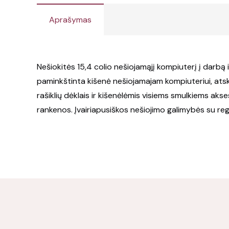
Aprašymas
Nešiokitės 15,4 colio nešiojamąjį kompiuterį į darb
paminkštinta kišenė nešiojamajam kompiuteriui, atski
rašiklių dėklais ir kišenėlėmis visiems smulkiems aks
rankenos. Įvairiapusiškos nešiojimo galimybės su reg