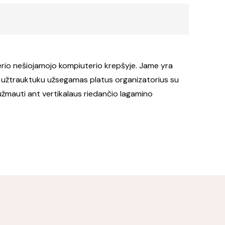
terio nešiojamojo kompiuterio krepšyje. Jame yra
yje užtrauktuku užsegamas platus organizatorius su
 užmauti ant vertikalaus riedančio lagamino