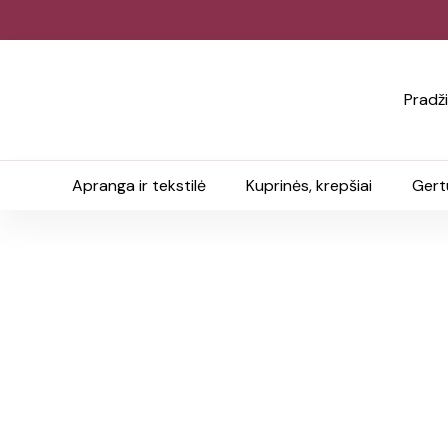
Pradž
Apranga ir tekstilė
Kuprinės, krepšiai
Gert