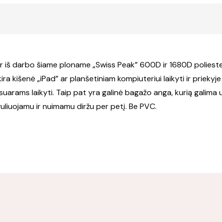
ą ir iš darbo šiame ploname „Swiss Peak” 600D ir 1680D polies
ra kišenė „iPad” ar planšetiniam kompiuteriui laikyti ir priek
esuarams laikyti. Taip pat yra galinė bagažo anga, kurią galima
uliuojamu ir nuimamu diržu per petį. Be PVC.