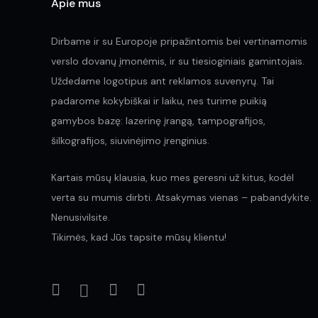
Apie mus
Dirbame ir su Europoje pripažintomis bei vertinamomis
verslo dovanų įmonėmis, ir su tiesioginiais gamintojais.
Uždedame logotipus ant reklamos suvenyrų. Tai
padarome kokybiškai ir laiku, nes turime puikią
gamybos bazę: lazerinę įrangą, tampografijos,
šilkografijos, siuvinėjimo įrenginius.
Kartais mūsų klausia, kuo mes geresni už kitus, kodėl
verta su mumis dirbti. Atsakymas vienas – pabandykite.
Nenusivilsite.
Tikimės, kad Jūs tapsite mūsų klientu!