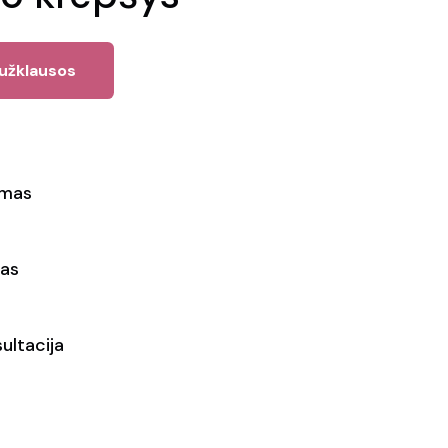
 užklausos
ymas
as
ultacija