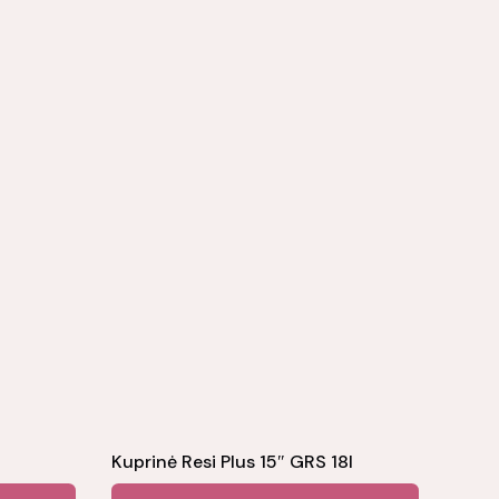
Kuprinė Resi Plus 15″ GRS 18l
This