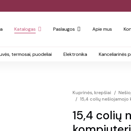
ia
Katalogas
Paslaugos
Apie mus
Kon
uvės, termosai, puodeliai
Elektronika
Kanceliarinės 
Kuprinės, krepšiai
/
Nešio
/
15,4 colių nešiojamojo
15,4 colių
kompiuteri