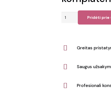
produkto
Pridėti prie
kiekis:
15,4
colių
nešiojamojo
Greitas pristat
kompiuterio
krepšys
Saugus užsakym
Profesionali kons